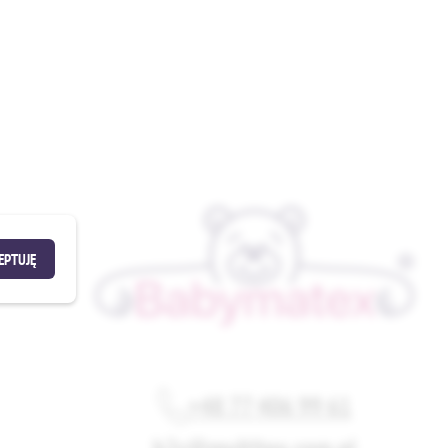
EPTUJĘ
+48 77 406 99 61
b2c@multitex.com.pl