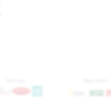
Ń
A
Nasze marki
Miejsca odbioru