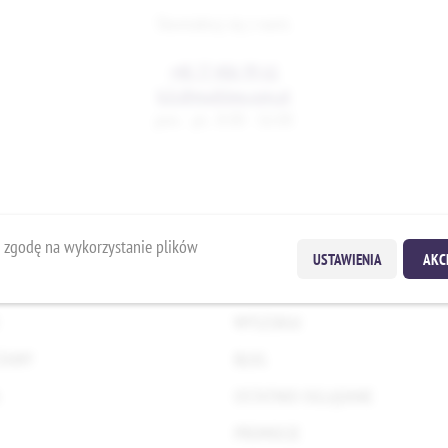
Skontaktuj się z nami.
+48 77 406 99 61
b2c@multitex.com.pl
pon. - pt.: 8:00 - 16:00
 zgodę na wykorzystanie plików
USTAWIENIA
AKC
DLA KLIENTA
WYSZUKAJ
TAWY
BLOG
OSTATNIO OGLĄDANE
PROMOCJE