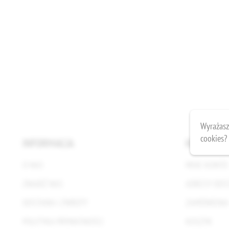
Wyrażasz
cookies?
INFORMACJA
KONTO
O NAS
MOJE KONTO
ZNAJDŹ NAS
ADRESY DOS
DOSTAWA I ZWROTY
ZAMÓWIENIA
POLITYKA PRYWATNOŚCI
KOSZYK