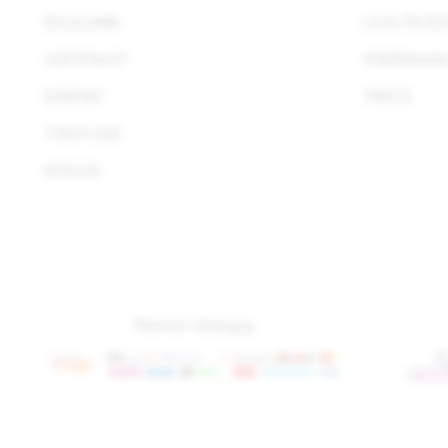
REGULAMIN
LISTA ŻYCZE
CERTYFIKATY
PORÓWNANI
KONTAKT
TWISTO
STREFA B2B
KATALOG
Płatności obsługują