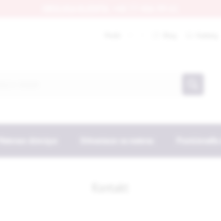
OBSŁUGA KLIENTA: +48 77 406 99 61
Blog
Katalog
Materace dziecięce
Ochraniacze na materac
Prześcieradła
Kontakt