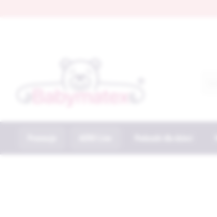
Promocje
AERO Line
Poduszki dla dzieci