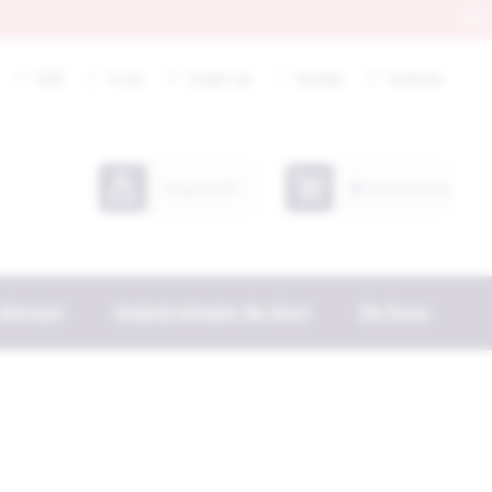
B2B
O nas
Znajdź nas
Kontakt
Ulubione
Logowanie
0
przedmiot(ów)
 dziecięce
Artykuły tekstylne dla dzieci
Dla Domu