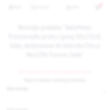
0
MENU
WYSZUKAJ
KONTO
Recenzje produktu
BabyMatex
Prześcieradło jersey z gumą 58x110x8,
białe, dedykowane do łóżeczka Chicco
Next2Me Forever, białe
Tylko zarejestrowani użytkownicy mogą dodawać recenzje
Napisz własną recenzję produktu
Tytuł recenzji:
*
Treść recenzji: