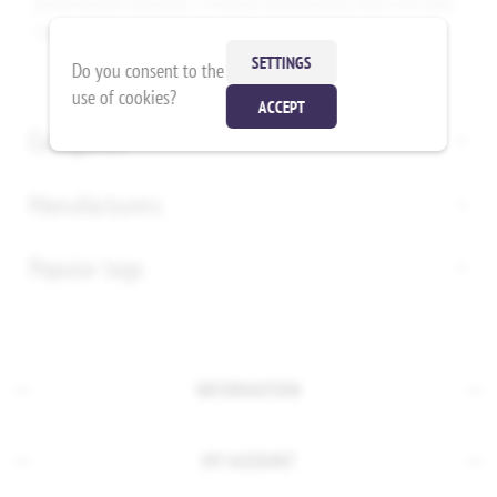
prześcieradła dziecięce z wiskozy bambusowej, które nie tylko
zapewnią komfort, ale także ochronę przed zabrudzeniami.
SETTINGS
Do you consent to the
use of cookies?
ACCEPT
Categories
Manufacturers
Popular tags
INFORMATION
MY ACCOUNT