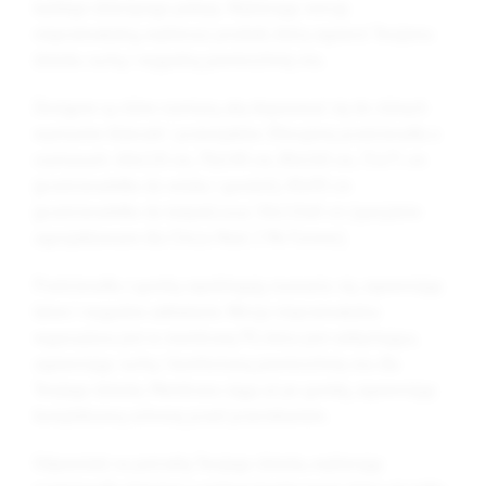
każdego dziecięcego pokoju. Wybierając wersję
nieprzemakalną, wybierasz produkt, który zapewni Twojemu
dziecku suchą i wygodną powierzchnię snu.
Dostępne są różne rozmiary, aby dopasować się do różnych
wymiarów łóżeczek i przewijaków. Oferujemy prześcieradła o
rozmiarach: 60x120 cm, 70x140 cm, 80x160 cm, 35x75 cm
(prześcieradełko do wózka i gondoli), 40x90 cm
(prześcieradełko do kołyski) oraz 58x110x8 cm (specjalnie
zaprojektowane dla Chicco Next 2 Me Forever).
Prześcieradła z gumką zapobiegają zsuwaniu się, zapewniając
łatwe i wygodne zakładanie. Wersja nieprzemakalna
wyposażona jest w membranę PU, która jest oddychająca,
zapewniając suchą i komfortową powierzchnię snu dla
Twojego dziecka. Membrana sięga aż po gumkę, zapewniając
kompleksową ochronę przed przeciekaniem.
Odpowiedz na potrzeby Twojego dziecka, wybierając