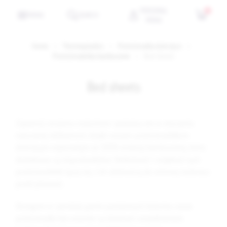
PERSONAL
0
MENU
SEARCH
MENU
Home
Thermoplastics
Prześcieradła dziecięce
Prześcieradełka bambusowe
Bed sheets
Bed sheets
Zapewnij swojemu maluchowi spokojny sen w otoczeniu
naturalnej delikatności dzięki naszym prześcieradełkom
dziecięcym wykonanym ze 100% wiskozy bambusowej, które
dodatkowo są nieprzemakalne. Delikatność i miękkość tych
prześcieradełek łączy się z ich zdolnością do ochrony materaca
przed plamami.
Dostępne w szerokiej gamie pastelowych kolorów, nasze
prześcieradła bez wzorów są idealnym uzupełnieniem